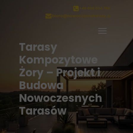
+48 668 604 788
biuro@nowoczesnetarasy.eu
Tarasy
Kompozytowe
Żory – Projekt i
Budowa
Nowoczesnych
Tarasów