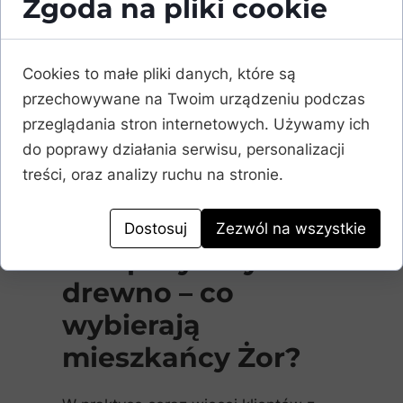
Zgoda na pliki cookie
strefy wypoczynkowe
Kompozyt pozwala stworzyć
Cookies to małe pliki danych, które są
przestrzeń, która wygląda
przechowywane na Twoim urządzeniu podczas
nowocześnie i pozostaje trwała przez
przeglądania stron internetowych. Używamy ich
lata.
do poprawy działania serwisu, personalizacji
treści, oraz analizy ruchu na stronie.
⸻
Dostosuj
Zezwól na wszystkie
Kompozyt czy
drewno – co
wybierają
mieszkańcy Żor?