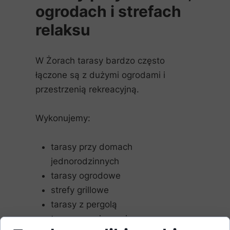
ogrodach i strefach
relaksu
W Żorach tarasy bardzo często
łączone są z dużymi ogrodami i
przestrzenią rekreacyjną.
Wykonujemy:
tarasy przy domach
jednorodzinnych
tarasy ogrodowe
strefy grillowe
tarasy z pergolą
tarasy przy jacuzzi