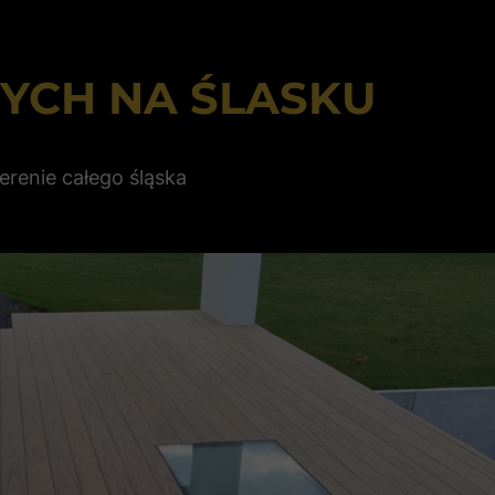
YCH NA ŚLASKU
renie całego śląska