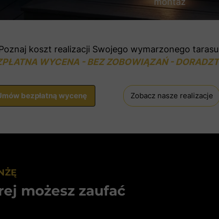
montaż
Poznaj koszt realizacji Swojego wymarzonego tarasu
ZPŁATNA WYCENA - BEZ ZOBOWIĄZAŃ - DORADZ
Umów bezpłatną wycenę
Zobacz nasze realizacje
NŻĘ
rej możesz zaufać