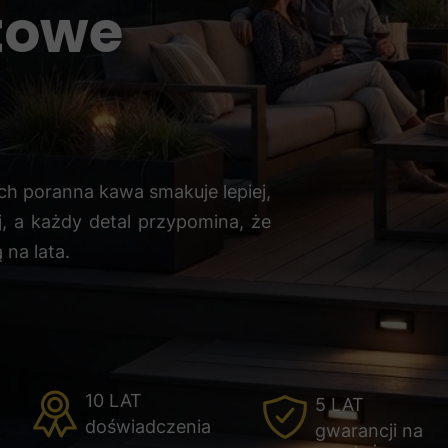
towe
ch poranna kawa smakuje lepiej,
j, a każdy detal przypomina, że
 na lata.
10 LAT
5 LAT
doświadczenia
gwarancji na