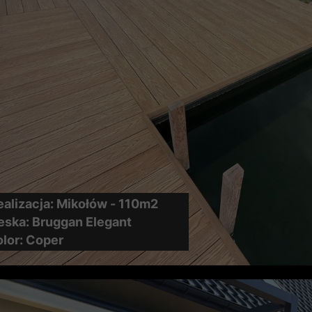
ealizacja: Mikołów - 110m2
eska: Bruggan Elegant
olor: Coper