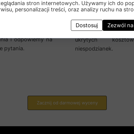
eglądania stron internetowych. Używamy ich do po
u i doradztwo
wycenę tara
rwisu, personalizacji treści, oraz analizy ruchu na stro
czne na miejscu.
kompozytowego,
dzimy warunki,
drewnianego
Dostosuj
Zezwól na
iemy najlepsze
wentylowanego.
ania i odpowiemy na
ukrytych koszt
e pytania.
niespodzianek.
Zacznij od darmowej wyceny