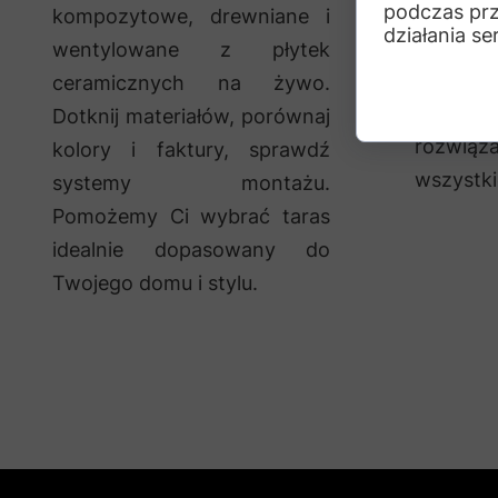
podczas prz
taras
kompozytowe, drewniane i
działania se
techni
wentylowane z płytek
Spraw
ceramicznych na żywo.
podpow
Dotknij materiałów, porównaj
rozwiąz
kolory i faktury, sprawdź
wszystki
systemy montażu.
Pomożemy Ci wybrać taras
idealnie dopasowany do
Twojego domu i stylu.