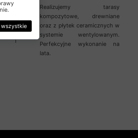
prawy
su —
Realizujemy tarasy
nie.
kompozytowe, drewniane
 lub
oraz z płytek ceramicznych w
 wszystkie
 Bez
systemie wentylowanym.
ów i
Perfekcyjne wykonanie na
lata.