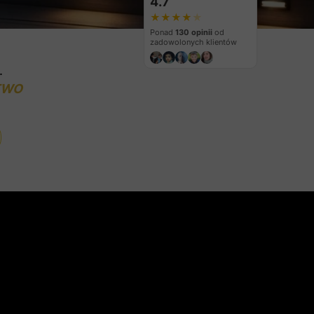
4.7
★
★
★
★
★
Ponad
130 opinii
od
zadowolonych klientów
.
TWO