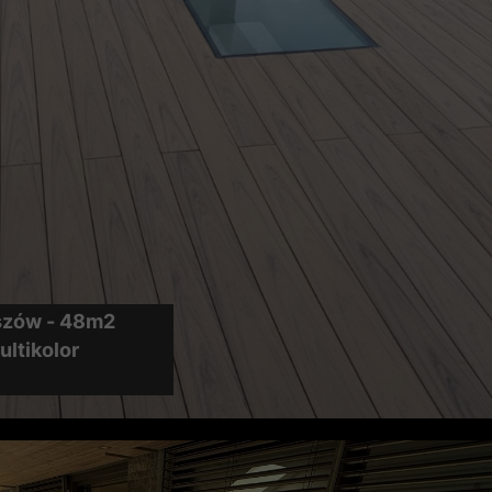
yszów - 48m2
ltikolor