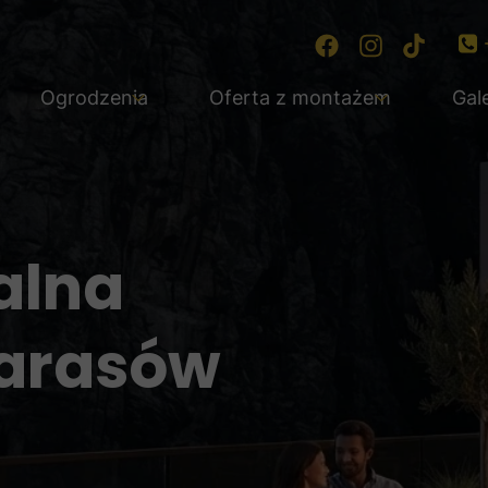
Ogrodzenia
Oferta z montażem
Gal
tural
Gamrat
Deski tarasowe z montażem
Deco
Hartika
Deski tarasowe z montażem
Deski tarasowe z montaże
alna
Deski tarasowe z montaże
Deski tarasowe z montaże
arasów
Deski tarasowe z montażem
Deski tarasowe z montaże
Deski tarasowe z montażem