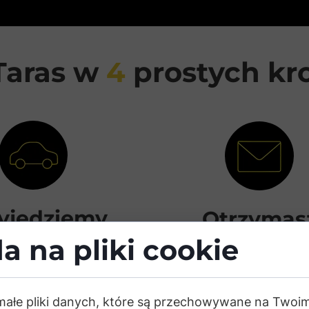
Taras w
4
prostych kr
yjedziemy
Otrzymas
Ciebie – za
jasną i uczc
a na pliki cookie
darmo
wycenę
my darmowy pomiar
Przygotujemy przej
małe pliki danych, które są przechowywane na Twoi