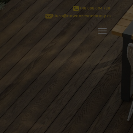
+48 668 604 788
biuro@nowoczesnetarasy.eu