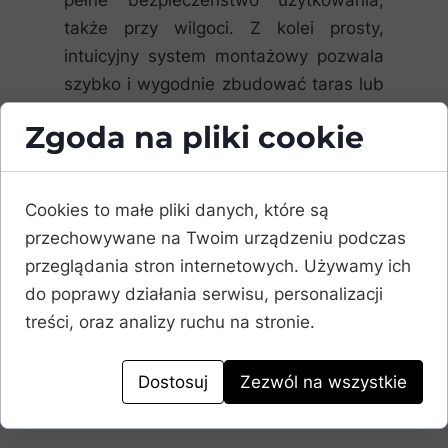
pełne bezpieczeństwo użytkowania,
także przy wilgoci. Z kolei prosty,
intuicyjny system montażowy pozwala
szybko i wygodnie zbudować taras lub
ścieżkę, oszczędzając czas i pracę.
Zgoda na pliki cookie
Dostępne w naturalnych odcieniach
Maple, Teak i Walnut, deski
kompozytowe Legro Natural
Cookies to małe pliki danych, które są
harmonijnie komponują się z różnymi
przechowywane na Twoim urządzeniu podczas
stylami aranżacji, dodając elegancji i
przeglądania stron internetowych. Używamy ich
naturalnego charakteru każdej
do poprawy działania serwisu, personalizacji
przestrzeni zewnętrznej.
treści, oraz analizy ruchu na stronie.
Dostosuj
Zezwól na wszystkie