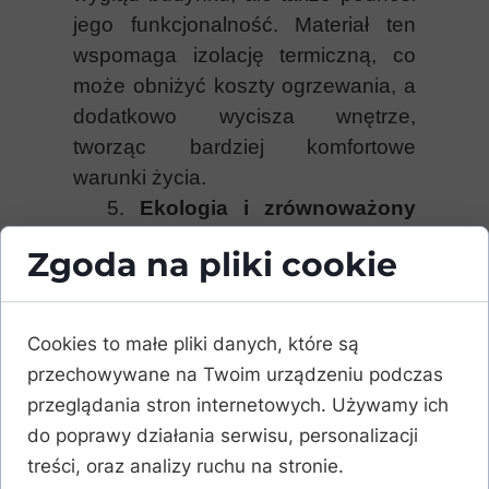
jego funkcjonalność. Materiał ten
wspomaga izolację termiczną, co
może obniżyć koszty ogrzewania, a
dodatkowo wycisza wnętrze,
tworząc bardziej komfortowe
warunki życia.
5.
Ekologia i zrównoważony
rozwój
Zgoda na pliki cookie
Lamele Legro Natural to
rozwiązanie przyjazne środowisku.
Wykorzystanie nowoczesnych
Cookies to małe pliki danych, które są
technologii i trwałych materiałów
przechowywane na Twoim urządzeniu podczas
zmniejsza konieczność eksploatacji
przeglądania stron internetowych. Używamy ich
surowców naturalnych, a ich długa
do poprawy działania serwisu, personalizacji
żywotność oznacza mniej odpadów.
treści, oraz analizy ruchu na stronie.
6.
Wszechstronność