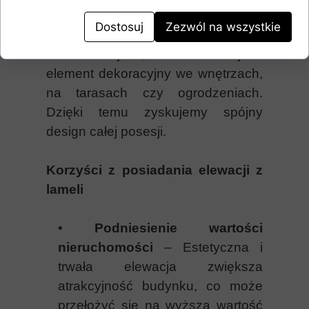
zastosowania
Dostosuj
Zezwól na wszystkie
Lamele można stosować nie tylko
na elewacjach, ale także jako
element dekoracyjny we wnętrzach,
na tarasach czy ogrodzeniach.
Dzięki temu zyskujemy spójny
design całej posesji.
Korzyści z posiadania elewacji z
lameli
•
Podniesienie wartości
nieruchomości
– Estetyczna i
trwała elewacja zwiększa
atrakcyjność budynku, co może
przełożyć się na wyższą wartość