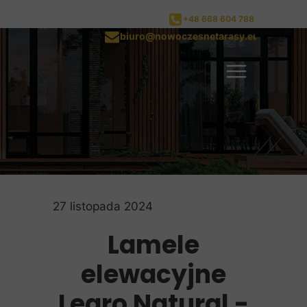
+48 668 604 788
biuro@nowoczesnetarasy.eu
27 listopada 2024
Lamele
elewacyjne
Legro Natural -