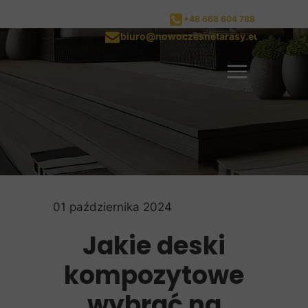
+48 668 604 788
biuro@nowoczesnetarasy.eu
01 października 2024
Jakie deski
kompozytowe
wybrać na