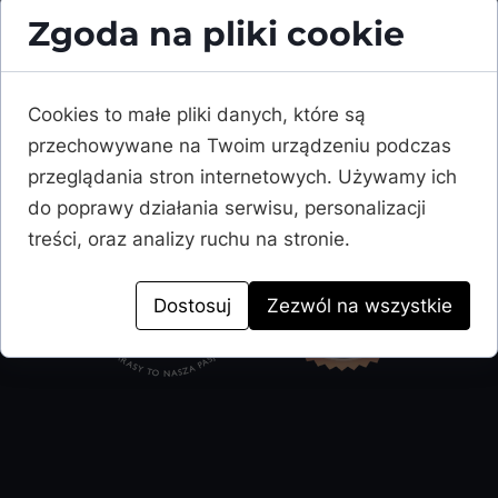
ul. dr. Lucjana Mendego 28,
Zgoda na pliki cookie
44-300 Wodzisław Śląski
pn - pt: 9:00 - 17:00
Cookies to małe pliki danych, które są
sob: 9:00 - 13:00
przechowywane na Twoim urządzeniu podczas
przeglądania stron internetowych. Używamy ich
do poprawy działania serwisu, personalizacji
treści, oraz analizy ruchu na stronie.
Dostosuj
Zezwól na wszystkie